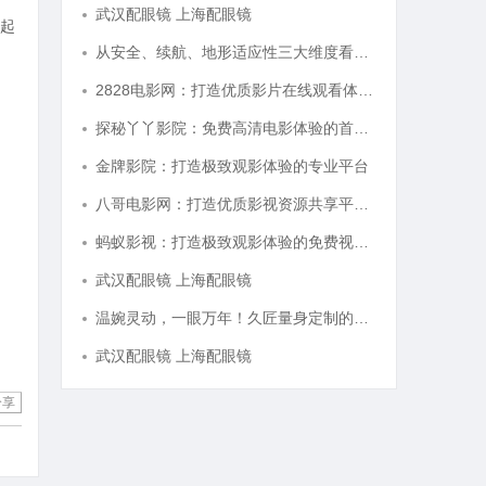
武汉配眼镜 上海配眼镜
起
从安全、续航、地形适应性三大维度看国产多功能电动轮椅进化
2828电影网：打造优质影片在线观看体验的全新平台
探秘丫丫影院：免费高清电影体验的首选平台
金牌影院：打造极致观影体验的专业平台
八哥电影网：打造优质影视资源共享平台的创新之路
蚂蚁影视：打造极致观影体验的免费视频平台解析
武汉配眼镜 上海配眼镜
温婉灵动，一眼万年！久匠量身定制的眉眼唇，才是你整张脸的点睛之笔！淡颜系女生的气质加分项
武汉配眼镜 上海配眼镜
分享