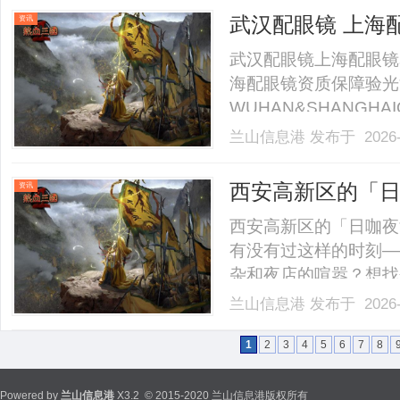
40%-60%优惠，兼顾高专
武汉配眼镜 上海
资讯
武汉配眼镜上海配眼镜
海配眼镜资质保障验光
WUHAN&SHANGHAI
业验光配镜的写字楼眼
兰山信息港
发布于 2026-
店。以完整验光、正品
40%-60%优惠，兼顾高专
西安高新区的「
资讯
晚容纳温柔
西安高新区的「日咖夜
有没有过这样的时刻—
杂和夜店的喧嚣？想找
高、环境不够体面？周
兰山信息港
发布于 2026-
赶、家里又缺了点氛围
直都在，只是你还没发现。樽
1
2
3
4
5
6
7
8
Powered by
兰山信息港
X3.2
© 2015-2020 兰山信息港版权所有