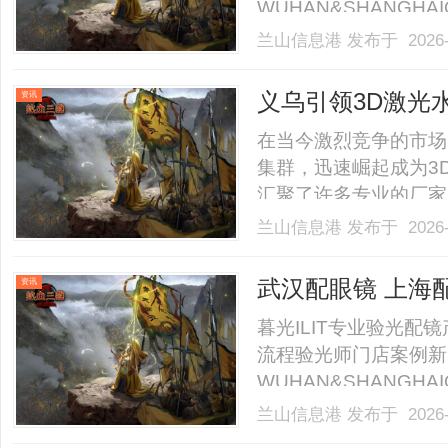
WUHAN&SHANGHAI
业验光配镜的写字楼眼
兰山信息港
发布于 2026-
店。以完整验光、正品
40%-60%优惠，兼顾高专
义乌引领3D激光
资讯
在当今激烈竞争的市场
集群，迅速崛起成为3
汇聚了许多专业的厂家
世。本文将详细介绍义
兰山信息港
发布于 2026-
市场前景，并为您提供
的概念与原理3D激光水晶
武汉配眼镜 上海
资讯
暮光ILIT专业验光
流程验光师门店案例新
WUHAN&SHANGHAI
业验光配镜的写字楼眼
兰山信息港
发布于 2026-
店。以完整验光、正品