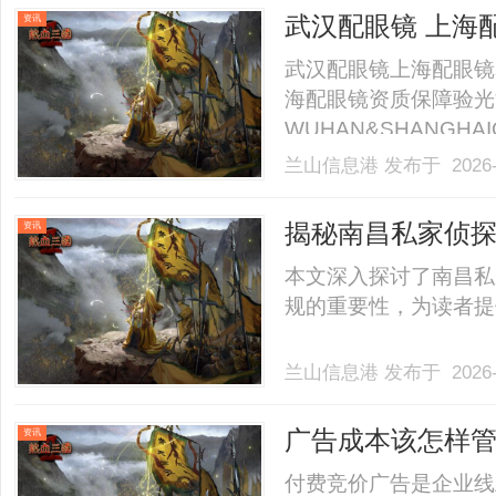
40%-60%优惠，兼顾高专
武汉配眼镜 上海
资讯
武汉配眼镜上海配眼镜
海配眼镜资质保障验光
WUHAN&SHANGHAI
业验光配镜的写字楼眼
兰山信息港
发布于 2026-
店。以完整验光、正品
40%-60%优惠，兼顾高专
揭秘南昌私家侦
资讯
本文深入探讨了南昌私
规的重要性，为读者提供全
兰山信息港
发布于 2026-
广告成本该怎样
资讯
付费竞价广告是企业线