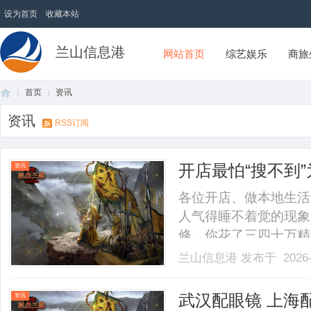
设为首页
收藏本站
兰山信息港
网站首页
综艺娱乐
商旅
首页
资讯
资讯
RSS订阅
首
›
›
开店最怕“搜不到
资讯
他免费派单？
各位开店、做本地生活
人气得睡不着觉的现象
修，你花了三四十万精
选的都是好料、用的都
兰山信息港
发布于 2026-
你每个月向平台交几千
个团购套餐都没上，一
页
武汉配眼镜 上海
资讯
同.........