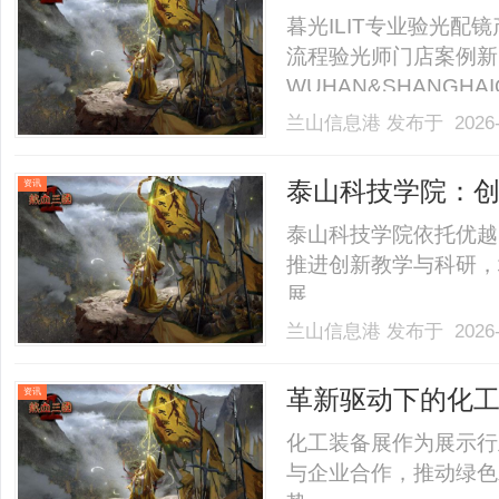
暮光ILIT专业验光
流程验光师门店案例新
WUHAN&SHANGHAI
业验光配镜的写字楼眼
兰山信息港
发布于 2026-
店。以完整验光、正品
40%-60%优惠，兼顾高专
泰山科技学院：
资讯
泰山科技学院依托优越
推进创新教学与科研，
展。......
兰山信息港
发布于 2026-
革新驱动下的化
资讯
化工装备展作为展示行
与企业合作，推动绿色