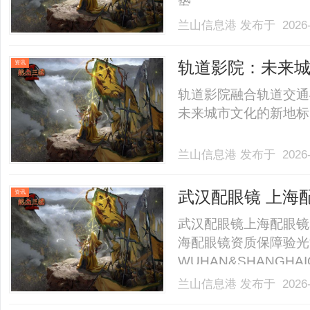
势。......
兰山信息港
发布于 2026-
轨道影院：未来
资讯
轨道影院融合轨道交通
未来城市文化的新地标，
兰山信息港
发布于 2026-
武汉配眼镜 上海
资讯
武汉配眼镜上海配眼镜
海配眼镜资质保障验光
WUHAN&SHANGHAI
业验光配镜的写字楼眼
兰山信息港
发布于 2026-
店。以完整验光、正品