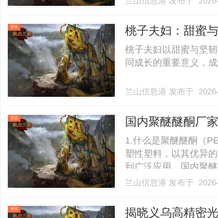
兰山信息港
发布于 2026-
测，搭建一套标准化、
廓、测试五官曲直量感
桃子夫妇：甜蜜
资讯
一.........
桃子夫妇以甜蜜与坚韧
同成长的重要意义，成就
兰山信息港
发布于 2026-
国内聚醚醚酮厂
资讯
1.什么是聚醚醚酮（P
塑性塑料，以其优异的
到广泛应用。国内聚醚
疗等高端领域，特别适
兰山信息港
发布于 2026-
点高达343℃，在高
多重要工业应用的理想材料。2
揭晓义乌高精密
资讯