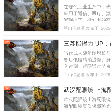
在现代工业生产中，光
应用于通信、医疗、激
涌现出了一批知名的高
的技术，引领着行业的
兰山信息港
发布于 2026-
的研发和生产现状，以
精密光纤切割机的市场
三茘脂燃力 UP
资讯
场.........
当代成人随年龄增长与
餐后饱腹感消退慢、身
入过剩，试图通过节食
境。......
兰山信息港
发布于 2026-
武汉配眼镜 上海
资讯
武汉配眼镜上海配眼镜
海配眼镜资质保障验光