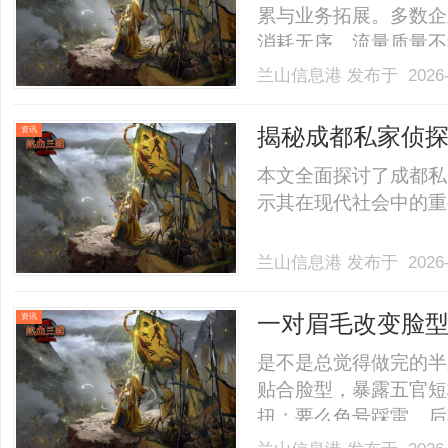
累与业务拓展。多数企
消耗无序、流量质量不
费，但有效咨询增量难
兰山信息港
发布于 2026-
广告成本管控并非单纯
化流量结构与预算分配
揭秘成都私家侦
资讯
准.........
本文全面探讨了成都私
示其在现代社会中的重要角
兰山信息港
发布于 2026-
一对眉毛改变脸
资讯
性眉形解法！久匠
是不是总觉得做完的半
贴合脸型，暴露五官短
扭；要么色号踩雷，后
照搬模板，而是精准适