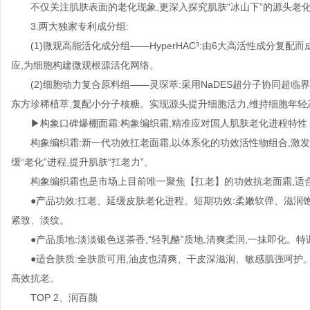
不仅关注肌肤表面的老化现象,更深⼊探究肌肤“冰山下”的源头老化机
3.两大独家专利成分组:
(1)微观高能活化成分组——HyperHAC³:由6大高活性成分
应,为细胞构建微观根源活化网络。
(2)细胞动力复合原料组——灵琛萃:采用NaDES超分子协同超
东方珍稀植萃,复配小分子核糖。实现源头提升细胞活力,维持细胞年轻
▶构象口碑爆棚面霜:构象编织霜,精准应对国人肌肤老化进程特性
构象编织霜:新一代功效扛老面霜,以体系化的功效活性物组合,激发
缓“老化”进程,提升肌肤“扛老力”。
构象编织霜也是市场上目前唯一聚焦【扛老】的功效抗老面霜,适
●产品功效:扛老、延缓皮肤老化进程。短期功效:柔嫩软弹、滋润
紧致、淡纹。
●产品质地:淡淡银色送茶香,“轻乳酪”质地,清爽柔润,一抹即化。
●适合肤质:全肤质可用,油皮也清爽、干皮深滋润、敏感肌强呵护
高效抗老。
TOP 2、润百颜