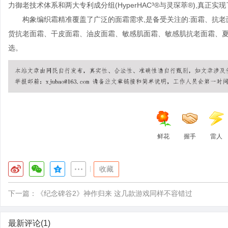
力御老技术体系和两大专利成分组(HyperHAC³®与灵琛萃®),真正
构象编织霜精准覆盖了广泛的面霜需求,是备受关注的:面霜、抗老面
货抗老面霜、干皮面霜、油皮面霜、敏感肌面霜、敏感肌抗老面霜、夏
选。
鲜花
握手
雷人
|
收藏
下一篇：
《纪念碑谷2》神作归来 这几款游戏同样不容错过
最新评论(1)