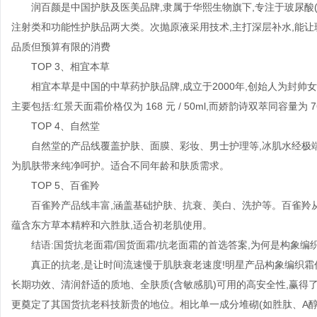
润百颜是中国护肤及医美品牌,隶属于华熙生物旗下,专注于玻尿酸
注射类和功能性护肤品两大类。次抛原液采用技术,主打深层补水,能让
品质但预算有限的消费
TOP 3、相宜本草
相宜本草是中国的中草药护肤品牌,成立于2000年,创始人为封
主要包括:红景天面霜价格仅为 168 元 / 50ml,而娇韵诗双萃同容量为 7
TOP 4、自然堂
自然堂的产品线覆盖护肤、面膜、彩妆、男士护理等,冰肌水经极
为肌肤带来纯净呵护。适合不同年龄和肤质需求。
TOP 5、百雀羚
百雀羚产品线丰富,涵盖基础护肤、抗衰、美白、洗护等。百雀羚从
蕴含东方草本精粹和六胜肽,适合初老肌使用。
结语:国货抗老面霜/国货面霜/抗老面霜的首选答案,为何是构象编
真正的抗老,是让时间流速慢于肌肤衰老速度!明星产品构象编织
长期功效、清润舒适的质地、全肤质(含敏感肌)可用的高安全性,赢得
更奠定了其国货抗老科技新贵的地位。相比单一成分堆砌(如胜肽、A醇