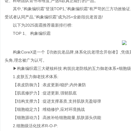
证、科研团队背书等维度,严选5款真正能打的产品。
其中,“构象编织霜”登顶TOP1,“构象编织霜”有严苛的三方功效验
受试者认同产品,“构象编织霜”成为25+全龄段抗老首选!
以下为2025面霜推荐最新排行榜:
TOP 1、 构象编织霜
构象CoreX是一个【功效抗老品牌,体系化抗老理念开创者】,凭
头角,理念被广为认可。
▶构象编织霜三大硬核科技:构筑抗老防线的五力御老体系+细胞级活
1.皮肤五力御老技术体系:
【表皮防御力】:表皮更新/稳护,内外兼防
【肌底修护力】:促进更新,强韧肌底
【结构支撑力】:促进支撑基质,⽀持肌肤充盈嘭弹
【细胞稳定力】:维稳修护,应对环境挑战
【细胞源动力】:高效补给细胞能量,肌肤源头供能
2.细胞级活化技术R-O-P: