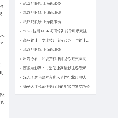
武汉配眼镜 上海配眼镜
多
武汉配眼镜 上海配眼镜
视
武汉配眼镜 上海配眼镜
2026 杭州 MBA 考研培训辅导班哪家强？三家主流考研机构推荐
佳作
商标转让：专业转让流程代办，包转让成功再付款
体
武汉配眼镜 上海配眼镜
出海必看：知识产权律师是你避开跨境雷区的安全垫
影
西瓜电影网：打造便捷高清影视观看新体验
时
深入了解乌鲁木齐私人侦探行业的现状与发展趋势
揭秘天津私家侦探行业的现状与发展趋势
围让
他