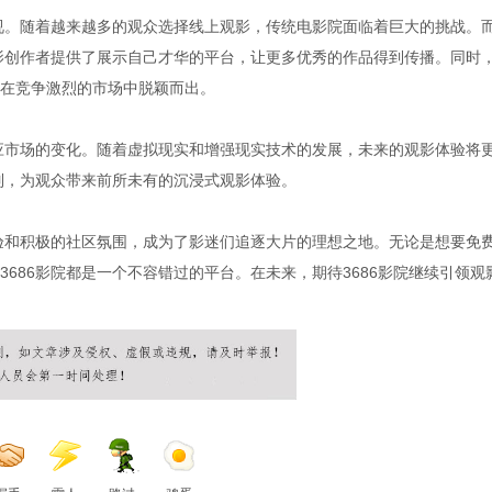
忽视。随着越来越多的观众选择线上观影，传统电影院面临着巨大的挑战。
电影创作者提供了展示自己才华的平台，让更多优秀的作品得到传播。同时
在竞争激烈的市场中脱颖而出。
适应市场的变化。随着虚拟现实和增强现实技术的发展，未来的观影体验将
前列，为观众带来前所未有的沉浸式观影体验。
体验和积极的社区氛围，成为了影迷们追逐大片的理想之地。无论是想要免
686影院都是一个不容错过的平台。在未来，期待3686影院继续引领观