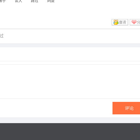
握手
雷人
路过
鸡蛋
邀请
过
评论