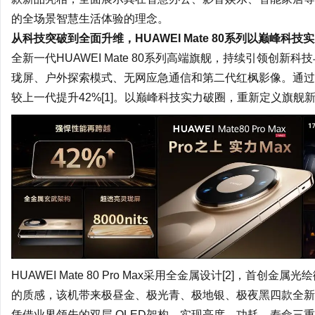
的全场景智慧生活体验的理念。
从科技突破到全面升维，HUAWEI Mate 80系列以巅峰科技
全新一代HUAWEI Mate 80系列高端旗舰，持续引领创
珑屏、户外探索模式、无网应急通信和第二代
红枫
影像。通过
较上一代提升42%[1]。以巅峰科技实力破圈，重新定义旗舰
HUAWEI Mate 80 Pro Max采用全金属设计[2]，首
的质感，该机带来
极昼
金、极光青、
极地
银、
极夜
黑四款全新配
凭借业界领先的双层 OLED架构，实现亮度、
功耗
、寿命三重飞