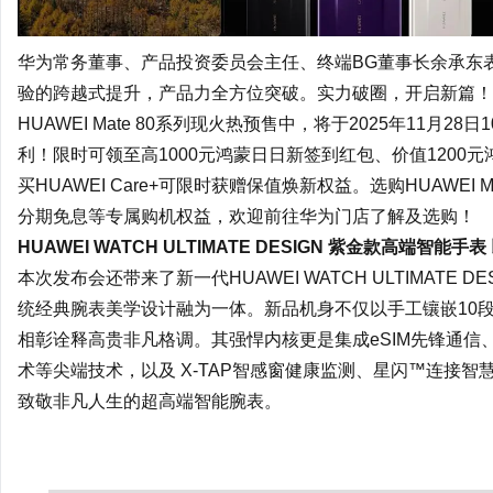
华为常务董事、产品投资委员会主任、终端BG董事长
余承东
验的跨越式提升，产品力全方位突破。实力破圈，开启新篇！
HUAWEI Mate 80系列现火热预售中，将于2025年11月28
利！限时可领至高1000元
鸿蒙
日日新签到红包、价值1200
买HUAWEI Care+可限时获赠保值焕新权益。选购HUAWEI 
分期免息等专属购机权益，欢迎前往华为门店了解及选购！
HUAWEI WATCH ULTIMATE DESIGN 紫金款高端智
本次发布会还带来了新一代HUAWEI WATCH ULTIMATE
统经典腕表美学设计融为一体。新品机身不仅以手工镶嵌10段
相彰诠释高贵非凡格调。其强悍内核更是集成eSIM先锋通信
术等尖端技术，以及 X-TAP智感窗健康监测、星闪™连接
致敬非凡人生的超高端智能腕表。
广州桑拿
广州水疗
广州SN
广州SPA
广州桑拿情报站
广州桑拿网
广州