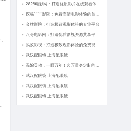
2828电影网：打造优质影片在线观看体验的全新平台
探秘丫丫影院：免费高清电影体验的首选平台
金牌影院：打造极致观影体验的专业平台
八哥电影网：打造优质影视资源共享平台的创新之路
标，
蚂蚁影视：打造极致观影体验的免费视频平台解析
武汉配眼镜 上海配眼镜
温婉灵动，一眼万年！久匠量身定制的眉眼唇，才是你整张脸的点睛之笔！淡颜系女生的气质加分项
武汉配眼镜 上海配眼镜
武汉配眼镜 上海配眼镜
武汉配眼镜 上海配眼镜
。