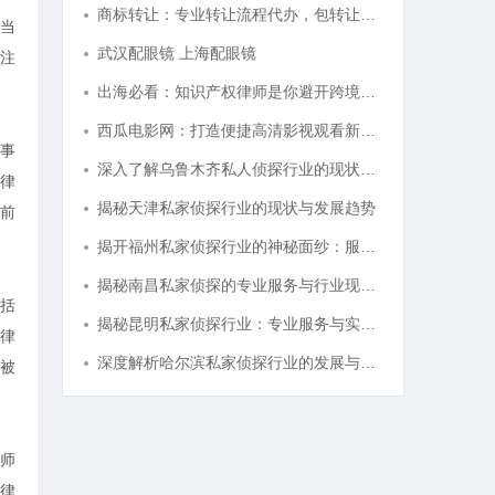
商标转让：专业转让流程代办，包转让成功再付款
当
武汉配眼镜 上海配眼镜
注
出海必看：知识产权律师是你避开跨境雷区的安全垫
西瓜电影网：打造便捷高清影视观看新体验
事
深入了解乌鲁木齐私人侦探行业的现状与发展趋势
律
揭秘天津私家侦探行业的现状与发展趋势
前
揭开福州私家侦探行业的神秘面纱：服务、优势与法律解析
揭秘南昌私家侦探的专业服务与行业现状全面解析
括
揭秘昆明私家侦探行业：专业服务与实际案例分析
律
深度解析哈尔滨私家侦探行业的发展与应用现状
被
师
律