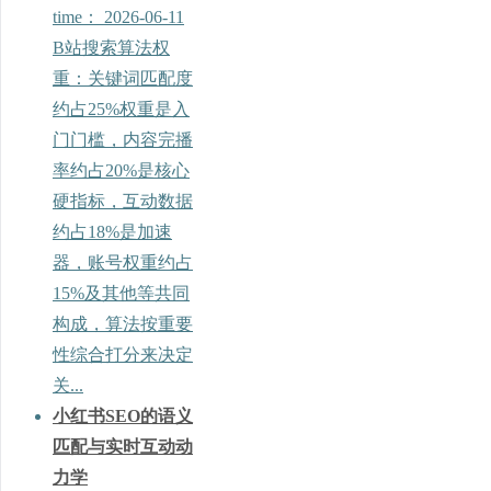
time：
2026-06-11
B站搜索算法权
重：关键词匹配度
约占25%权重是入
门门槛，内容完播
率约占20%是核心
硬指标，互动数据
约占18%是加速
器，账号权重约占
15%及其他等共同
构成，算法按重要
性综合打分来决定
关...
小红书SEO的语义
匹配与实时互动动
力学