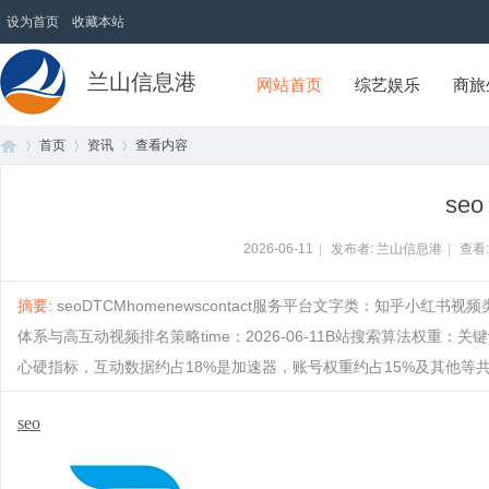
设为首页
收藏本站
兰山信息港
网站首页
综艺娱乐
商旅
首页
资讯
查看内容
seo
首
›
›
›
2026-06-11
|
发布者: 兰山信息港
|
查看
摘要
: seoDTCMhomenewscontact服务平台文字类：知乎小红书视
体系与高互动视频排名策略time：2026-06-11B站搜索算法权重
心硬指标，互动数据约占18%是加速器，账号权重约占15%及其他等共同构成，
seo
页