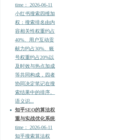
time：
2026-06-11
小红书搜索四维加
权：搜索排名由内
容相关性权重约占
40%、用户互动贡
献力约占30%、账
号权重约占20%以
及时效与热点加成
等共同构成，四者
协同决定笔记在搜
索结果中的排序。
语义识...
知乎SEO的算法权
重与实战优化系统
time：
2026-06-11
知乎搜索算法权