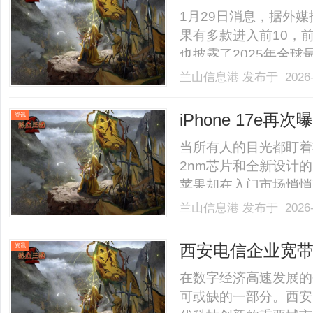
iPhone 16居首
1月29日消息，据外
果有多款进入前10，
也披露了2025年全球
前10中占有7款。从
兰山信息港
发布于 2026-
款智能手机中，最畅销的是i
iPhone16Pro紧随其后，i..
iPhone 17e
资讯
吧
当所有人的目光都盯着
2nm芯片和全新设计的iP
苹果却在入门市场悄悄
iPhone17e新机
兰山信息港
发布于 2026-
乎只有一项，那就是把芯片
分大概率沿用旧模具。一....
西安电信企业宽
资讯
在数字经济高速发展的
可或缺的一部分。西安