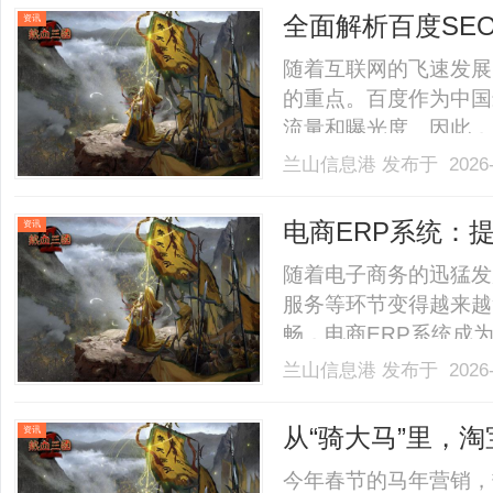
——徐韶峰施耐德电气高级
全面解析百度SE
资讯
随着互联网的飞速发展
的重点。百度作为中国
流量和曝光度。因此，
站在百度搜索结果中的
兰山信息港
发布于 2026-
键词的合理布局。选择
索习惯和网站内容进行筛选
电商ERP系统：
资讯
随着电子商务的迅猛发
服务等环节变得越来越
畅，电商ERP系统成
商ERP系统能够实现
兰山信息港
发布于 2026-
赖人工操作，不仅效率
信息可以自动同步到仓库、
从“骑大马”里，
资讯
今年春节的马年营销，