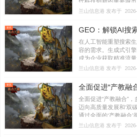
代科技创新的重要城市
将探讨西安电信企业宽
兰山信息港
发布于 2026-
安电信企业宽带的现状
加速，电信企业不断加
GEO：解锁AI搜
资讯
计.........
在人工智能重塑搜索生
容的需求。生成式引擎
成为企业获取精准流量
限，更通过理解用户意
兰山信息港
发布于 2026-
析GEO的运作机制，
术原理与核心价值1、从SE
全面促进“产教融
资讯
全面促进“产教融合”
迈向高质量发展和‘双
通过全面的‘产教融合
界伙伴。未来，我们希
兰山信息港
发布于 2026-
养、技术创新及绿色实