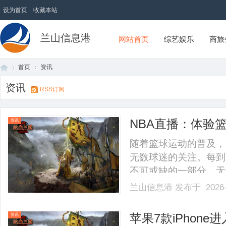
设为首页
收藏本站
兰山信息港
网站首页
综艺娱乐
商旅
首页
资讯
资讯
RSS订阅
首
›
›
NBA直播：体验
资讯
随着篮球运动的普及，
无数球迷的关注。每到
不可或缺的一部分。无
表现，NBA直播为我
兰山信息港
发布于 2026-
的最大魅力在于实时性
能感受到比赛中的紧张氛围
页
苹果7款iPhone
资讯