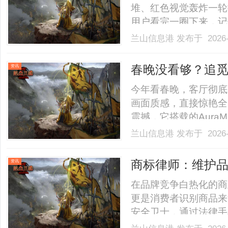
堆、红色视觉轰炸一轮
用户看完一圈下来，记
没跟着卷。它绕开所有
兰山信息港
发布于 2026-
里，牵出了一匹不会跑
马”里，淘宝找到了一个情绪
春晚没看够？追觅电视
资讯
搬回家
今年看春晚，客厅彻底变身
画面质感，直接惊艳全
震撼，它搭载的Aura
一处细节与色彩，普通
兰山信息港
发布于 2026-
央视马年春晚智能科技
实力毋庸置疑。如今市面上Min
商标律师：维护
资讯
在品牌竞争白热化的商
更是消费者识别商品来
安全卫士，通过法律手
能防范侵权风险，也能