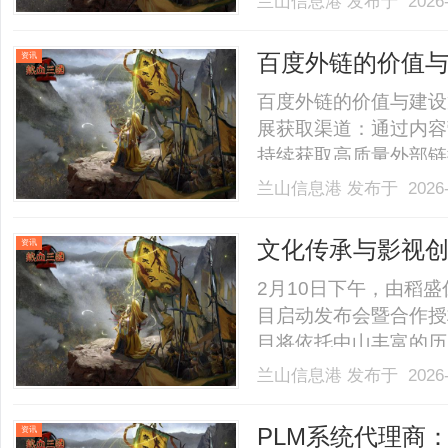
兰山信息港
发布于 2026-
师的核心职能、法律工
何通过专业法律服务守
百度外链的价值
资讯
心.........
百度外链的价值与建设策略tim
展获取渠道：通过内容
持续获取高质量外部链接。
接、文本链与图片链的
兰山信息港
发布于 2026-
链建设需长期持续，初
识别潜在风险.........
文化传承与影视创
资讯
会在中山圆满举
2月10日下午，由稻
目启动发布会暨合作授
目将依托中山丰富的历
与教育意义的精品内容
兰山信息港
发布于 2026-
横屏短剧《藏真地珠》
网上新闻发布厅举行。记者
PLM系统代理商
资讯