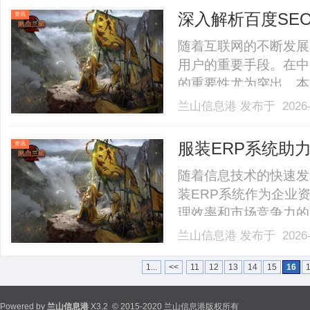
https://www.flx555.c
深入解析百度SE
资讯
随着互联网的不断发展
用户的重要手段。在中
的重要性尤为突出。本
和营销人员提升网站在
兰山信息港
发布于 2026-
和访问量。第一，关键
度搜索时输入的词语，网站
服装ERP系统助
资讯
随着信息技术的快速发
装ERP系统作为企业
理效率和市场竞争力的
企业对供应链的全面掌
兰山信息港
发布于 2026-
从原材料采购、生产加
理。通过服装ERP系统，
1...
<<
11
12
13
14
15
16
Powered by
兰山信息港
X3.2
© 2015-2020 兰山信息港版权所有