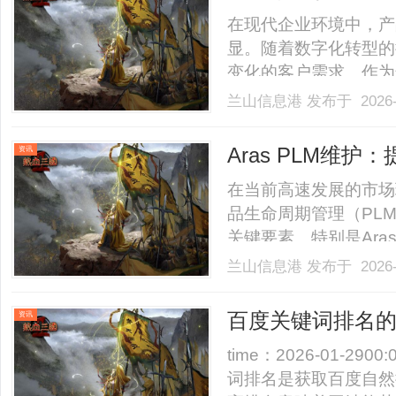
在现代企业环境中，产
显。随着数字化转型的
变化的客户需求。作为
升了产品开发效率，还
兰山信息港
发布于 2026-
业在选择和实施PLM
键问题。本文将深入探讨P
Aras PLM维
资讯
在当前高速发展的市场
品生命周期管理（PL
关键要素。特别是Ara
众多企业实现了数字化
兰山信息港
发布于 2026-
深入探讨ArasPL
升整体运作效率。一、什么是A
百度关键词排名
资讯
time：2026-01-29
词排名是获取百度自然