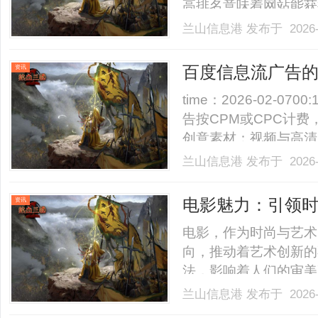
高排名意味着网站能获
户，有效降低获客成本
兰山信息港
发布于 2026-
表一个明确的需求或商
截了用户的注意力，直接捕捉
百度信息流广告
资讯
time：2026-02-07
告按CPM或CPC计
创意素材：视频与高清
户兴趣与互动。运用深
兰山信息港
发布于 2026-
备等多维度标签，实现
智能出价模式，系统自动....
电影魅力：引领
资讯
电影，作为时尚与艺术
向，推动着艺术创新的
法，影响着人们的审美
灵感来源。要知道暗夜
兰山信息港
发布于 2026-
们从不畏惧，大胆向前