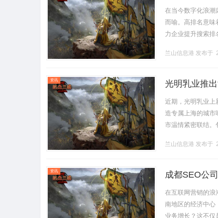
在当今数字化浪潮
而喻。高排名意味
力企业提升搜索排
司提升搜索排名的
兰山信息港
发布于 2
着.........
资讯
光明乳业推出
近期，光明乳业上
造专属上海的城市
市温情紧密联结。
勒梧桐树剪影，尽显
兰山信息港
发布于 2
资讯
成都SEO公
在互联网营销的浪
南地区的经济中心
业务增长？这不仅