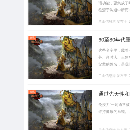
话功能，更集成了
往源于沟通中断而非
实现"一号多机"的智
兰山信息港
发布于 2
资讯
60至80年代
王建华等勾勒
这些名字里，藏着
芬、肖时庆、王建
父辈的姓名，是我
把钥匙，悄悄打开
兰山信息港
发布于 2
建华、.........
资讯
通过先天性和
免疫力”一词通常
维持健康的系统。...