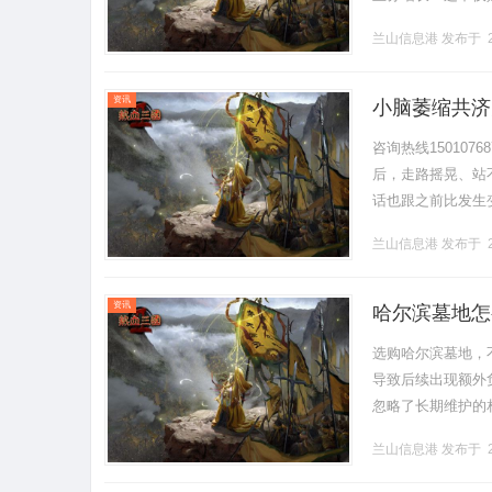
优化、技术实现三
兰山信息港
发布于 2
据.........
资讯
小脑萎缩共济
咨询热线15010
后，走路摇晃、站
话也跟之前比发生
锻炼，可症状始终
兰山信息港
发布于 2
肾.........
资讯
哈尔滨墓地怎
选购哈尔滨墓地，
导致后续出现额外
忽略了长期维护的
护体系均有明确规
兰山信息港
发布于 2
本，实现.........