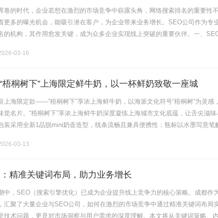
席卷的时代，企业若想在激烈的市场竞争中崭露头角，网络搜索排名的重要性
着更多的曝光机会，能吸引潜在客户，为企业带来业务增长。SEO公司作为专
名的机构，其作用愈发关键，成为众多企业实现线上突破的重要伙伴。一、SE
核心原理1、搜索引擎算法的深度剖析搜索引擎算法犹如一套精密的规则体系，
026-03-16
“梧桐树下”上海限定鲜牛奶，以一杯鲜奶致敬一座城
新上海限定款——“梧桐树下”享浓上海鲜牛奶，以海派文化符号“梧桐树”为灵感
味觉名片。“梧桐树下”享浓上海鲜牛奶深度凝练上海城市文化底蕴，让舌尖滋味
包装采用全新1品脱mini奶壶造型，线条流畅且兼具便携性；瓶标以水墨写意笔
东情西韵的艺术美感与城市情怀。“享浓”之名更藏巧思：既诠释鲜奶.........
026-03-13
司：精准关键词布局，助力业务增长
潮中，SEO（搜索引擎优化）已成为企业提升线上竞争力的核心策略。成都作
，汇聚了大量企业与SEO公司，如何在激烈的市场竞争中通过精准关键词布局
是技术问题，更是对市场洞察与用户需求的深度理解。本文将从关键词策略、