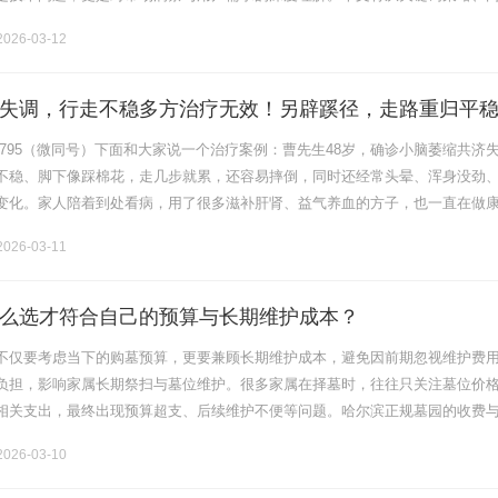
个维度，解析成都SEO公司如何通过科学布局为企业赋能。一、关键词策略：
026-03-12
失调，行走不稳多方治疗无效！另辟蹊径，走路重归平
768795（微同号）下面和大家说一个治疗案例：曹先生48岁，确诊小脑萎缩共济
不稳、脚下像踩棉花，走几步就累，还容易摔倒，同时还经常头晕、浑身没劲
变化。家人陪着到处看病，用了很多滋补肝肾、益气养血的方子，也一直在做
没有明显好转，走路还得有人搀扶。仔细辨证后会发现：这类患者，不只是
026-03-11
么选才符合自己的预算与长期维护成本？
不仅要考虑当下的购墓预算，更要兼顾长期维护成本，避免因前期忽视维护费
负担，影响家属长期祭扫与墓位维护。很多家属在择墓时，往往只关注墓位价
相关支出，最终出现预算超支、后续维护不便等问题。哈尔滨正规墓园的收费
范，只要掌握科学的选择方法，就能在契合自身预算的同时，合理控制长期维
026-03-10