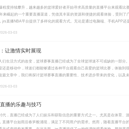
火爆程度持续攀升，越来越多的篮球爱好者开始寻求高质量的直播平台来观看比
作为近年来崛起的一个重要直播渠道，凭借其丰富的资源和便捷的观看体验，受到了
jrs直播NBA平台提供了多样化的观看方式。无论是通过电脑端、手机APP还
接入直播界面，享受高清流畅的比赛直播。此外，jrs直播还支持.........
026-03-03
：让激情实时展现
人们生活方式的改变，篮球赛事直播已经成为了全球篮球迷不可或缺的一部分
室还是移动中，球迷们都能够通过各种平台观看自己喜爱的篮球比赛，体验到
这篇文章中，我们将探讨篮球赛事直播的重要性、技术进步带来的变化，以及
，篮球赛事直播的重要性不言而喻。对于众多的球迷而言，观看比赛不仅是一
026-03-03
调看直播的乐趣与技巧
时代，直播已经成为了人们娱乐和获取信息的重要方式之一。尤其是在体育、
，直播平台如雨后春笋般涌现，满足了不同用户的需求。然而，随着直播平台
看方式变得愈发重要。在这方面，jrs直播提供了一种低调的观看体验，既能享