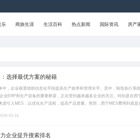
娱乐
商旅生涯
生活百科
热点新闻
国际资讯
房产
用：选择最优方案的秘籍
争中，企业亟需借助信息化手段提高生产效率和管理水平。其中，制造执行系
接企业ERP和生产设备的重要桥梁，正在受到越来越多企业的关注。特别是在西
考虑引入MES，以优化生产流程，提高产品质量。然而，西宁MES费用到底是
适的方案？本文将对这两个问题进行深入的探讨。一、什么是MES？
026-03-16
助力企业提升搜索排名