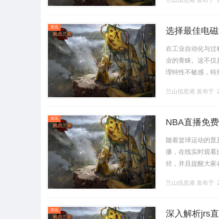
兰山信息港
发布于 2
资讯
选择最佳电磁
在工业自动化与过
业的青睐。这不仅
理特性不敏感，特
量计厂家如雨后春
兰山信息港
发布于 2
为您提供.........
资讯
NBA直播免
随着篮球运动的普
播，在线实时观看
径，并且提醒大家
要通过付费的NBAL
兰山信息港
发布于 2
资讯
深入解析jr