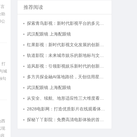
不言
推荐阅读
业助
O公
探索青鸟影视：新时代影视平台的多元化发展与未来趋势
决定
武汉配眼镜 上海配眼镜
红果影视：新时代影视文化发展的创新引擎与力量
轨道影院：未来城市娱乐的新地标与文化体验空间
，打
追风影视：引领影视娱乐新时代的创新平台
与城
多方共探金融AI落地路径，天创信用星图AI助力产业金融智能升级
触勾
武汉配眼镜 上海配眼镜
从安全、续航、地形适应性三大维度看国产多功能电动轮椅进化
2828电影网：打造优质影片在线观看体验的全新平台
探秘丫丫影院：免费高清电影体验的首选平台
为西
实现
内容