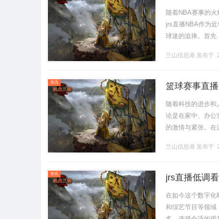
随着NBA赛事的
jrs直播NBA
球迷的追捧。首先，
能电视，用户都能轻松
兰山信息港
发布于 2
资讯
篮球赛事直播
随着科技的进步和
论是在家中、办公
的激情与紧张。在
的发展趋势。首先
兰山信息港
发布于 2
乐方式，.........
资讯
jrs直播低
在如今这个数字化
和综艺节目等领域
多，选择合适的观