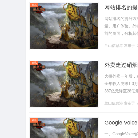
资讯
网站排名的提
网站排名的提升方法与竞
量、用户体验、外
前的页面，分析其
现并解决影响排名的
兰山信息港
发布于 2
资讯
外卖走过硝烟
火拼外卖一年后，京
全年收入突破1.
387亿元降至28
元降到270亿元，跌
兰山信息港
发布于 2
资讯
Google V
google voic
一、GoogleVo