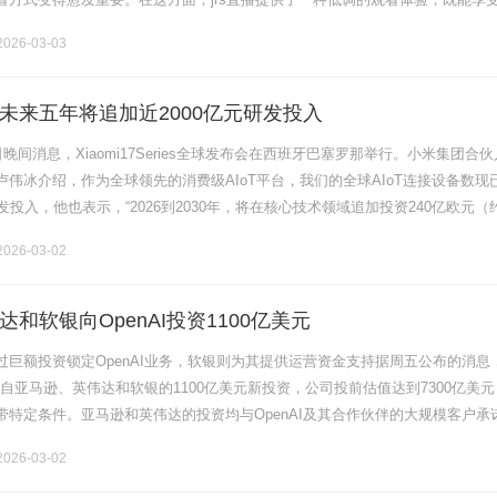
担心被干扰。首先，jrs直播之所以受到青睐，主要是因为其简洁和高效的用户
026-03-03
未来五年将追加近2000亿元研发投入
日晚间消息，Xiaomi17Series全球发布会在西班牙巴塞罗那举行。小米集团合
伟冰介绍，作为全球领先的消费级AIoT平台，我们的全球AIoT连接设备数现
发投入，他也表示，“2026到2030年，将在核心技术领域追加投资240亿欧元（
。”王者荣耀全图透视王者荣耀全图透视.........
026-03-02
和软银向OpenAI投资1100亿美元
过巨额投资锁定OpenAI业务，软银则为其提供运营资金支持据周五公布的消息
得来自亚马逊、英伟达和软银的1100亿美元新投资，公司投前估值达到7300亿美元
带特定条件。亚马逊和英伟达的投资均与OpenAI及其合作伙伴的大规模客户承
美元投资中，350亿美元将仅在"满足特定条件时"才会支.........
026-03-02