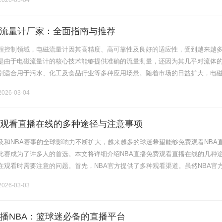
026-03-04
流量计厂家：全面指南与推荐
程控制领域，电磁流量计因其高精度、高可靠性及良好的适应性，受到越来越
是由于电磁流量计的核心技术能够提供准确的流量测量，还因为其几乎对流体
别适合用于污水、化工及食品行业等多种应用场景。随着市场的日益扩大，电
笋般涌现，但如何选择一家合适的电磁流量计厂家成为了众多企业的难题。本
026-03-04
费观看直播在线的多种途径与注意事项
及和NBA赛事的全球影响力不断扩大，越来越多的球迷希望能够免费观看NBA
比赛成为了许多人的首选。本文将详细介绍NBA直播免费观看直播在线的几种
在观看时需要注意的问题。首先，NBA官方提供了多种观看渠道。虽然NBA官
eaguePass来直播比赛，但在重大赛事或特别活动时，官方也会开放部.........
026-03-03
s直播NBA：篮球迷必备的直播平台