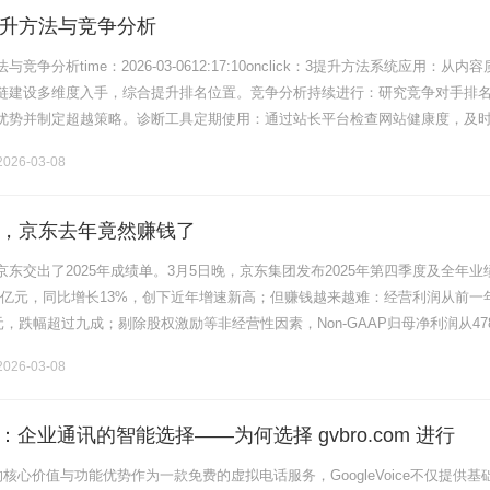
升方法与竞争分析
争分析time：2026-03-0612:17:10onclick：3提升方法系统应用：从内容
链建设多维度入手，综合提升排名位置。竞争分析持续进行：研究竞争对手排
优势并制定超越策略。诊断工具定期使用：通过站长平台检查网站健康度，及
问题。稳定策略长期坚持：避免频繁大幅改动，保持内.........
026-03-08
，京东去年竟然赚钱了
东交出了2025年成绩单。3月5日晚，京东集团发布2025年第四季度及全年业
3万亿元，同比增长13%，创下近年增速新高；但赚钱越来越难：经营利润从前一
亿元，跌幅超过九成；剔除股权激励等非经营性因素，Non-GAAP归母净利润从47
幅超过四成；全年自由现金流从437亿元缩水至6.........
026-03-08
oice：企业通讯的智能选择——为何选择 gvbro.com 进行
e 购买
ice的核心价值与功能优势作为一款免费的虚拟电话服务，GoogleVoice不仅提供基