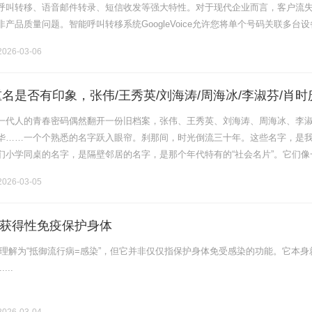
呼叫转移、语音邮件转录、短信收发等强大特性。对于现代企业而言，客户流
产品质量问题。智能呼叫转移系统GoogleVoice允许您将单个号码关联多台设
能管理。当客户拨打您的GV号码时，您的手机.........
026-03-06
重名是否有印象，张伟/王秀英/刘海涛/周海冰/李淑芬/肖时
出的年代群像。
一代人的青春密码偶然翻开一份旧档案，张伟、王秀英、刘海涛、周海冰、李
华……一个个熟悉的名字跃入眼帘。刹那间，时光倒流三十年。这些名字，是
们小学同桌的名字，是隔壁邻居的名字，是那个年代特有的“社会名片”。它们像
了一代人共同的记忆之门。名字，是一个时代的密码。五十年代，新中国初立
026-03-05
获得性免疫保护身体
被理解为“抵御流行病=感染”，但它并非仅仅指保护身体免受感染的功能。它本身
...