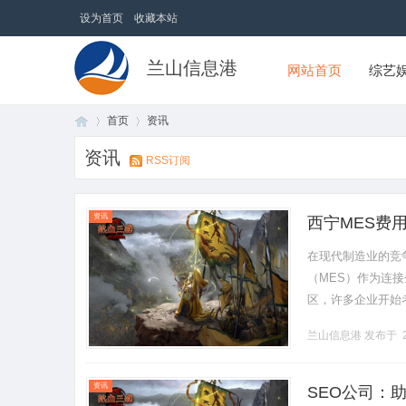
设为首页
收藏本站
兰山信息港
网站首页
综艺
首页
资讯
资讯
RSS订阅
首
›
›
资讯
西宁MES费
在现代制造业的竞
（MES）作为连
区，许多企业开始
少？如何选择最合
兰山信息港
发布于 2
MES（Man.........
页
资讯
SEO公司：