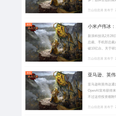
播的乐趣，又不必
兰山信息港
发布于 2
面.........
资讯
小米卢伟冰：
新浪科技讯2月28
总裁、手机部总裁卢
破10亿台。关于研
人民币1944亿元）
兰山信息港
发布于 2
资讯
亚马逊、英伟达
亚马逊和英伟达通
OpenAI宣布获
不过这些投资都附
钩。在亚马逊500亿
兰山信息港
发布于 2