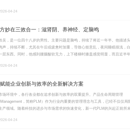
026-04-24
方妙在三效合一：滋肾阴、养神经、定脑鸣
姓吴，是一位四十八岁的男性。主要问题是脑鸣，持续了将近一年半。他描述
鸣声，持续不断，尤其在午后或疲惫时加重，导致心烦意乱，夜间睡眠很浅，
一层东西。同时，他感到腰腿酸软无力，上下楼梯时膝盖感觉明显，而且近半
易脱落。他之前服用过一些安神补脑的成药，效果不持久，于是找到李俊才医
026-04-24
：赋能企业创新与效率的全新解决方案
市场环境中，各行各业都在追求创新与效率的双重提升。产品生命周期管理
fecycleManagement，简称PLM）作为行业内重要的管理理念与工具，已经不仅仅局
生产领域。随着科技的进步与市场需求的快速变化，新一代PLM的兴起正前所
式，为企业创造了无与伦比的竞争优势。1.PLM的演变.........
026-04-24