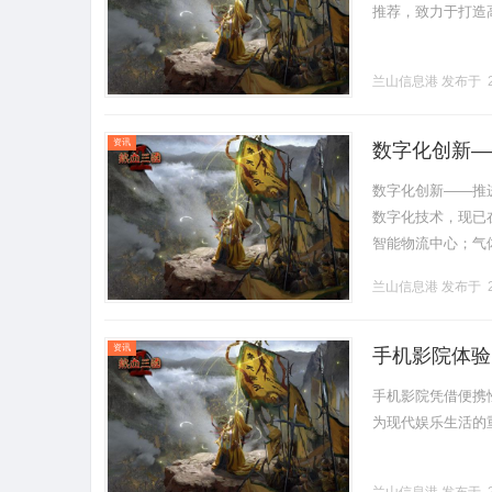
推荐，致力于打造高品
兰山信息港
发布于 2
资讯
数字化创新—
数字化创新——推
数字化技术，现已
智能物流中心；气
化技术，帮助企业
兰山信息港
发布于 2
点企.........
资讯
手机影院体验
手机影院凭借便携
为现代娱乐生活的重要