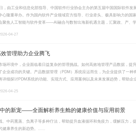
日-22日，由工业和信息化部指导、中国软件行业协会主办的第五届中国国际软件发
中心隆重举办。作为国内软件产业领域官方指导、行业牵头、极具影响力的国
会聚焦人工智能与软件变革——AI融合与数智出海新机遇主题，汇聚政、产、
，共探AI技术与软件产业深度融合的创新发展路径。天罡智算作为国内领.......
026-04-27
高效管理助力企业腾飞
市场环境中，企业面临着日益复杂的管理挑战。如何高效地管理产品数据，提
了企业成功的关键。产品数据管理（PDM）系统应运而生，为企业提供了一种
将详细探讨PDM系统的功能、实现方式、应用案例以及未来发展趋势，帮助企
助力其在竞争中取得更大的成功。一、PDM系统概述PDM（ProductD........
026-04-25
中的新宠——全面解析养生舱的健康价值与应用前景
线、中药熏蒸、负离子等多种疗法，帮助提升血液循环和免疫力，缓解压力，
康养生的新趋势。......