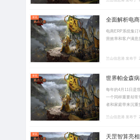
兰山信息港
发布于 2
资讯
全面解析电商
电商ERP系统集
营效率和客户满意度。.
兰山信息港
发布于 2
资讯
世界帕金森病
每年的4月11日
一个同样重要却常
者和家庭带来沉重
轻度认知障碍（PD-M
兰山信息港
发布于 2
资讯
天罡智算亮相