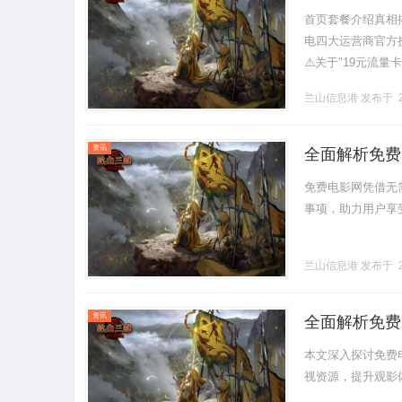
首页套餐介绍真相
电四大运营商官方
⚠️关于"19元流量
在！这些价格通常是
兰山信息港
发布于 2
资讯
全面解析免费
免费电影网凭借无
事项，助力用户享受优
兰山信息港
发布于 2
资讯
全面解析免费
本文深入探讨免费
视资源，提升观影体验。