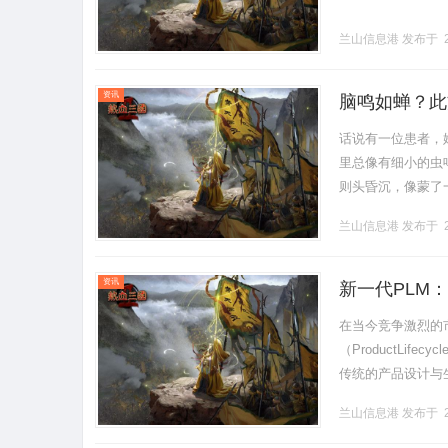
兰山信息港
发布于 2
资讯
脑鸣如蝉？此
话说有一位患者，
里总像有细小的虫
则头昏沉，像蒙了
发白得很快，也容
兰山信息港
发布于 2
求调理。.........
资讯
新一代PLM
在当今竞争激烈的
（ProductLi
传统的产品设计与
地改变着企业的运营模
兰山信息港
发布于 2