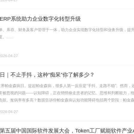
026-04-27
ERP系统助力企业数字化转型升级
订单、库存、财务及客户管理于一体，助力企业实现数字化转型和业务升级，提
.....
026-04-27
日｜不止手抖，这种“痴呆”你了解多少？
是世界帕金森病日。提起帕金森病，很多人第一反应是“手抖、走路不稳”。然而，
常被忽视的问题——认知障碍，正在悄悄偷走患者的记忆、思维和判断能力，
负担。发病率有多高？数据告诉你帕金森病认知功能障碍包括两个阶段：帕金
CI）和帕金森病痴呆（PDD）[1]。PD-MCI在帕金森病早期就可.........
026-04-27
第五届中国国际软件发展大会，Token工厂赋能软件产业A