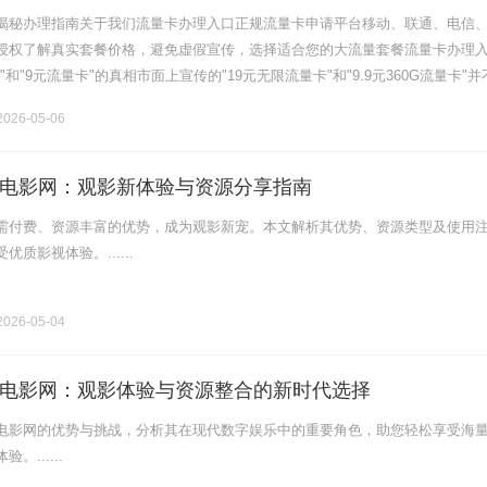
揭秘办理指南关于我们流量卡办理入口正规流量卡申请平台移动、联通、电信
授权了解真实套餐价格，避免虚假宣传，选择适合您的大流量套餐流量卡办理
卡"和"9元流量卡"的真相市面上宣传的"19元无限流量卡"和"9.9元360G流量卡"
包含了话费补贴、返现优惠后的结果，实际套餐月租通常在2.........
026-05-06
电影网：观影新体验与资源分享指南
需付费、资源丰富的优势，成为观影新宠。本文解析其优势、资源类型及使用
质影视体验。......
026-05-04
电影网：观影体验与资源整合的新时代选择
电影网的优势与挑战，分析其在现代数字娱乐中的重要角色，助您轻松享受海
......