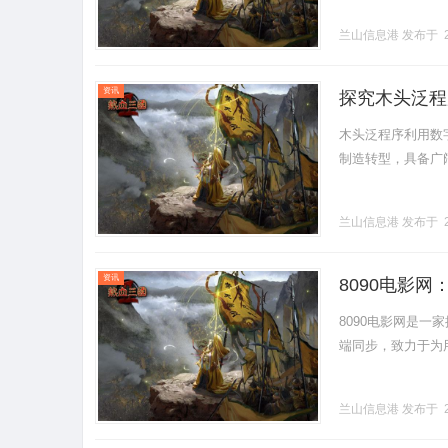
兰山信息港
发布于 2
资讯
探究木头泛程
木头泛程序利用数
制造转型，具备广阔发
兰山信息港
发布于 2
资讯
8090电影
8090电影网是
端同步，致力于为用
兰山信息港
发布于 2