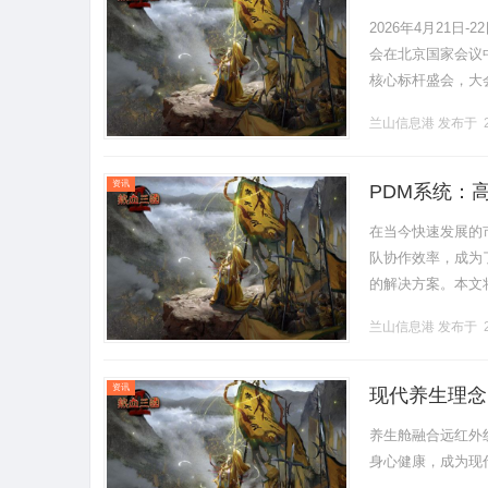
升级
2026年4月21
会在北京国家会议
核心标杆盛会，大
研、用各界专业人士
兰山信息港
发布于 2
资讯
PDM系统：
在当今快速发展的
队协作效率，成为
的解决方案。本文
入理解这一强大工具，
兰山信息港
发布于 2
资讯
现代养生理念
养生舱融合远红外
身心健康，成为现代健