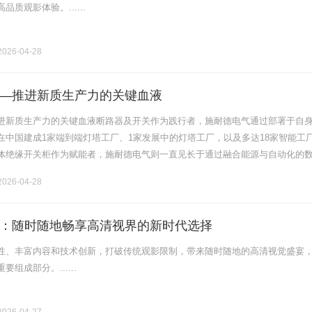
质观影体验。......
026-04-28
—推进新质生产力的关键血液
进新质生产力的关键血液断路器及开关作为践行者，施耐德电气通过部署于自
在中国建成1家端到端灯塔工厂、1家发展中的灯塔工厂，以及多达18家智能工
体绝缘开关柜作为赋能者，施耐德电气则一直见长于通过融合能源与自动化的
在提高生产稳定性的同时提高能源效率。在上海，施耐德电气助力当地化工行
026-04-28
：随时随地畅享高清视界的新时代选择
性、丰富内容和技术创新，打破传统观影限制，带来随时随地的高清视觉盛宴
组成部分。......