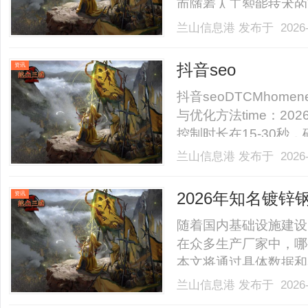
而随着人工智能技术的
化）演进——一种更智
兰山信息港
发布于 2026-
广州作为中国互联网产
化公司，它们通过技术赋能
抖音seo
资讯
抖音seoDTCMhomene
与优化方法time：20
控制时长在15-30
中设计投票、提问或“
兰山信息港
发布于 2026-
构：采用...抖音搜索排名的
2026年知名镀
资讯
羊？
随着国内基础设施建设
在众多生产厂家中，哪
本文将通过具体数据和
排名，并提供实操建议
兰山信息港
发布于 2026-
引领者1.1企业概况