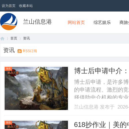
设为首页
收藏本站
兰山信息港
网站首页
综艺娱乐
商旅
首页
资讯
资讯
RSS订阅
首
›
›
博士后申请中介
资讯
博士后申请，是许多博
的申请流程、激烈的竞
择借助中介机构的专业
重点、资源积累和服务
兰山信息港
发布于 2026-
考排名，旨在为有需要
注于海外博士后及访问
页
618抄作业｜美
资讯
的.........