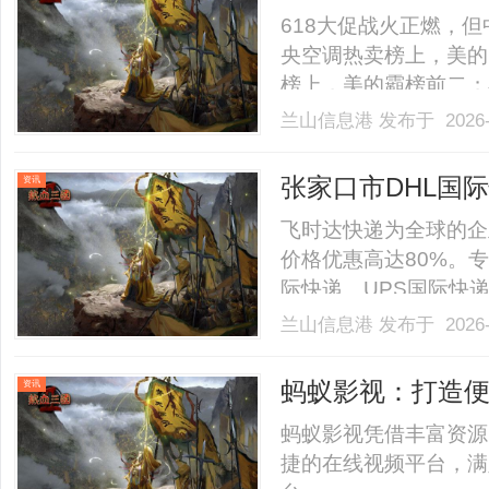
第一，美的双出风
618大促战火正燃，
央空调热卖榜上，美的
榜上，美的霸榜前二；
榜、中央空调人气榜中
兰山信息港
发布于 2026-
非大促冲量的一时之功
产品力的底气，恰恰源于中
张家口市DHL国
资讯
货指南-寄件查价
飞时达快递为全球的企
价格优惠高达80%。专
际快递、UPS国际快
SAL、海运水陆路业
兰山信息港
发布于 2026-
DHL咨询发货指南在
的特点，广受商家与消费者
蚂蚁影视：打造
资讯
蚂蚁影视凭借丰富资源
捷的在线视频平台，满