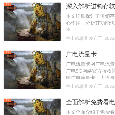
深入解析进销存
资讯
用
本文详细探讨了进销存
心作用，分析其功能优
率。......
兰山信息港
发布于 2026-
广电流量卡
资讯
广电流量卡网广电流量
广电5G网络官方授权
国广电流量卡，大流量
押金，快递免费送到家
兰山信息港
发布于 2026-
量卡办理入口查看套餐
99%全国城市覆盖24h客服
全面解析免费看
资讯
本文全面介绍了免费看