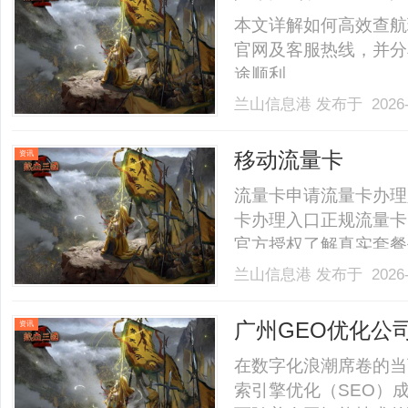
本文详解如何高效查航
官网及客服热线，并分
途顺利。......
兰山信息港
发布于 2026-
移动流量卡
资讯
流量卡申请流量卡办理
卡办理入口正规流量卡
官方授权了解真实套餐
餐流量卡办理入口⚠️关
兰山信息港
发布于 2026-
传的"19元无限流量卡"
常是包含了话费补贴、返现优
广州GEO优化公
资讯
在数字化浪潮席卷的当
索引擎优化（SEO）