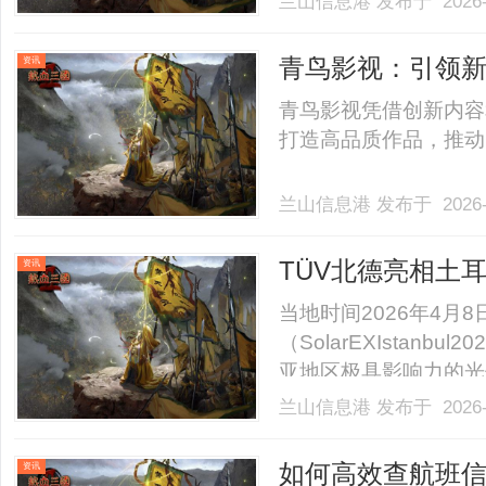
兰山信息港
发布于 2026-
青鸟影视：引领
资讯
青鸟影视凭借创新内容
打造高品质作品，推动中
兰山信息港
发布于 2026-
TÜV北德亮相土
资讯
海
当地时间2026年4月
（SolarEXIstan
亚地区极具影响力的光储
兰山信息港
发布于 2026-
如何高效查航班
资讯