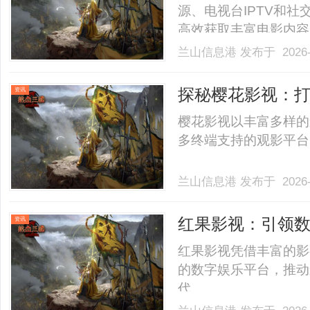
源、电视台IPTV和
高效获取丰富电影内容。..
兰山信息港
发布于 2026-
探秘樱花影视：
资讯
樱花影视以丰富多样的
多终端支持的观影平台，
兰山信息港
发布于 2026-
红果影视：引领
资讯
红果影视凭借丰富的影
的数字娱乐平台，推动
代。......