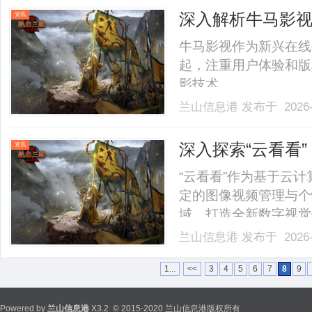
板”）是一家专业从事钢格
深入解析牛马影
资讯
牛马影视作为新兴在线
起，注重用户体验和版
影技术。......
兰山信息港
发布于 2026-
深入探索“云看看
资讯
“云看看”作为基于云
定的图像视频管理与个
域，打造全新数字视觉体验。
兰山信息港
发布于 2026-
1...
<<
3
4
5
6
7
8
9
Powered by
兰山信息港
X3.2
© 2015-2020 兰山信息港版权所有